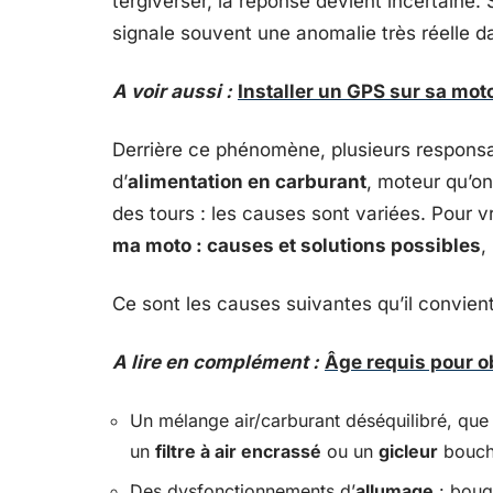
tergiverser, la réponse devient incertaine. 
signale souvent une anomalie très réelle d
A voir aussi :
Installer un GPS sur sa moto
Derrière ce phénomène, plusieurs responsa
d’
alimentation en carburant
, moteur qu’on
des tours : les causes sont variées. Pour
ma moto : causes et solutions possibles
,
Ce sont les causes suivantes qu’il convient
A lire en complément :
Âge requis pour o
Un mélange air/carburant déséquilibré, que ce
un
filtre à air encrassé
ou un
gicleur
bouché
Des dysfonctionnements d’
allumage
: bougi