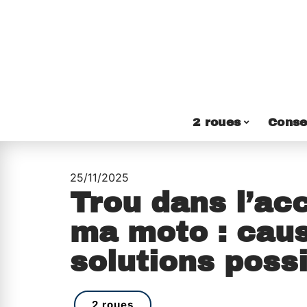
2 roues
Conse
25/11/2025
Trou dans l’ac
ma moto : caus
solutions poss
2 roues