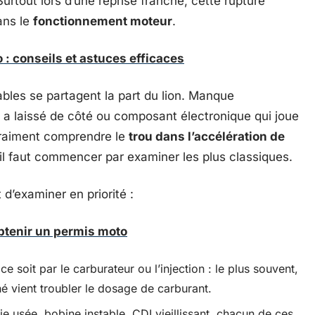
Surtout lors d’une reprise franche, cette rupture
ans le
fonctionnement moteur
.
 : conseils et astuces efficaces
bles se partagent la part du lion. Manque
 a laissé de côté ou composant électronique qui joue
 vraiment comprendre le
trou dans l’accélération de
 il faut commencer par examiner les plus classiques.
 d’examiner en priorité :
btenir un permis moto
 soit par le carburateur ou l’injection : le plus souvent,
 vient troubler le dosage de carburant.
e usée, bobine instable, CDI vieillissant, chacun de ces